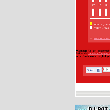
17
18
19
obsazený ter
volný termín
::
poslat rezervac
Warning
: file_get_contents(
2-6.html) [
function.file-get-c
rot.cz/funkce/rewrite_link.p
0
Sdílet