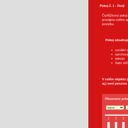
Pokoj č. 1 - žlutý
Čtyřlůžkový pokoj 
pronájmu celého ap
postýlku.
Pokoj obsahuj
sociální 
sprchový
televizi
šatní skř
V celém objektu j
aj.) není penzion
Obsazenost pokoj
1
2
3