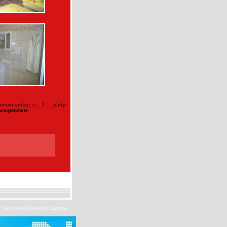
bytovani/pokoj_c__1___zluty-
ww.penzion-
– všechna práva vyhrazena