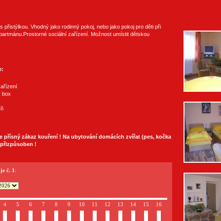
s přistýlkou. Vhodný jako rodinný pokoj, nebo jako pokoj pro děti při
artmánu.Prostorné sociální zařízení. Možnost umístit dětskou
e:
zařízení
 box
íň
e přísný zákaz kouření ! Na ubytování domácích zvířat (pes, kočka
 přizpůsoben !
e č. 1
:
4
5
6
7
8
9
10
11
12
13
14
15
16