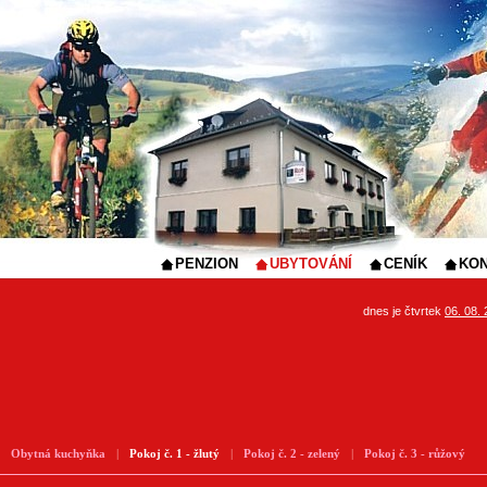
PENZION
UBYTOVÁNÍ
CENÍK
KO
dnes je čtvrtek
06. 08.
Obytná kuchyňka
|
Pokoj č. 1 - žlutý
|
Pokoj č. 2 - zelený
|
Pokoj č. 3 - růžový