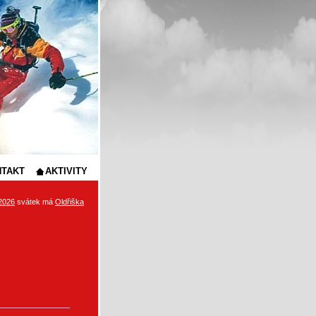
NTAKT
AKTIVITY
 2026
svátek má
Oldřiška